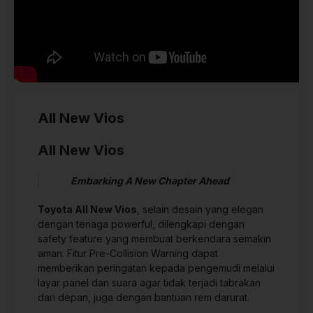
IDR 410.100.000
1.5 G CVT (FTZ) Prem
IDR 399.000.000
1.5 G TSS CVT (FTZ) Prem
IDR 411.800.000
All New Vios
All New Vios
Embarking A New Chapter Ahead
Toyota All New Vios
, selain desain yang elegan
dengan tenaga powerful, dilengkap
i
dengan
safety feature yang membuat berkendara semakin
aman. Fitur Pre-Collision Warning dapat
memberikan peringatan kepada pengemudi melalui
layar panel dan suara agar tidak terjadi tabrakan
dari depan, juga dengan bantuan rem darurat.