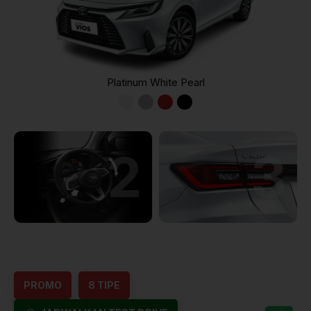
Platinum White Pearl
2
3
PROMO
8 TIPE