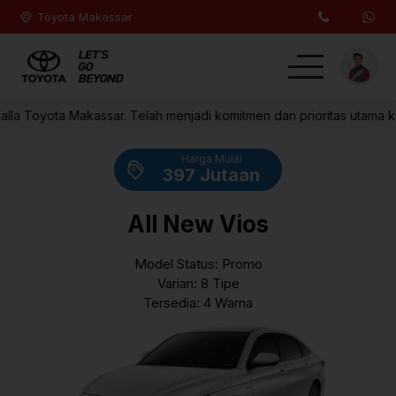
Toyota Makassar
lla Toyota Makassar. Telah menjadi komitmen dan prioritas utama kam
Home
Harga Mulai
MPV
397 Jutaan
Hatchback
All New Vios
SUV
Model Status: Promo
Varian: 8 Tipe
Sedan
Tersedia: 4 Warna
Lainnya
Kontak