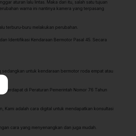
gar aturan lalu lintas. Maka dari itu, salah satu tujuan
 perubahan warna ini nantinya kamera yang terpasang
lalu terburu-buru melakukan perubahan.
 dan Identifikasi Kendaraan Bermotor Pasal 45. Secara
sang sedangkan untuk kendaraan bermotor roda empat atau
ang terdapat di Peraturan Pemerintah Nomor 76 Tahun
Kami adalah cara digital untuk mendapatkan konsultasi
dengan cara yang menyenangkan dan juga mudah.