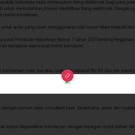
Republik Indonesia mu
l
ai menerapkan tilang elektronik bagi para pelang
lah untuk memudahkan proses identifikasi tilang elektronik. Dengan
t nomor kendaraan.
u, untuk anda yang masih menggunakan plat nomor hitam tidaklah ter
tera pada Peraturan Kepolisian Nomor 7 tahun 2021 tentang Registrasi
turan mengenai warna plat nomor kendaran.
untuk kendaraan roda dua atau roda tiga sebesar Rp 60 ribu per pa
pada aturan Penerimaan Negara Bukan Pajak (PNBP) di kepolisian y
ngan ponsel sales consultant kami. Sederhana, aman dan nyaman, 
arkan sistem kepemilikan kendaraan dengan beragam mobil pilihan 