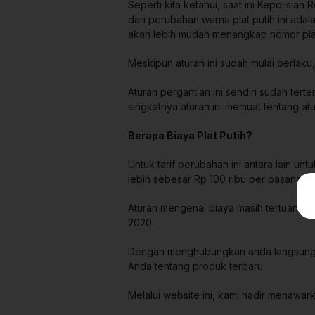
Seperti kita ketahui
,
saat ini Kepolisian 
dari perubahan warna plat putih ini ada
akan lebih mudah menangkap nomor pla
Meskipun aturan ini sudah mulai berlak
Aturan pergantian ini sendiri sudah ter
singkatnya aturan ini memuat tentang a
Berapa Biaya Plat Putih?
Untuk tarif perubahan ini antara lain 
lebih sebesar Rp 100 ribu per pasang.
Aturan mengenai biaya masih tertuang 
2020.
Dengan menghubungkan anda langsung de
Anda tentang produk terbaru.
Melalui website ini, kami hadir menaw